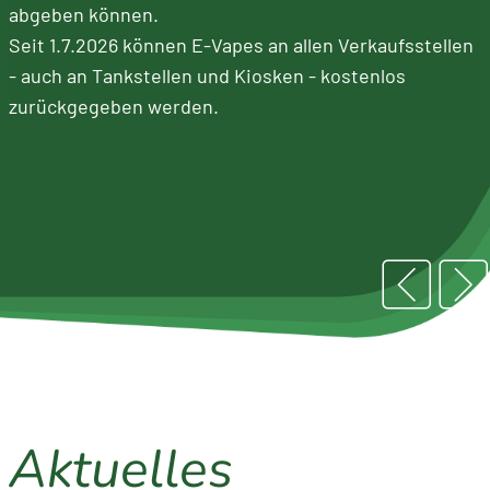
Terminübersicht
für
Grasschnitt
Altkleidersammelb
abgeben können.
Müllabfuhrkalender:
Seit 1.7.2026 können E-Vapes an allen Verkaufsstellen
2026
Verpackungen
Annahmestellen
pdf-Dateien und
- auch an Tankstellen und Kiosken - kostenlos
Erinnerung per E-
Hier gibt es...
Gartenabfall
zurückgegeben werden.
Mail einrichten
Containerplätze,
Sperrmüll
Mülltonnen, Säcke,
Informationsmaterialien
etc.
Elektrogeräte
und Infos für
Neuzuzüge
Entsorgungssuche /
Schadstoffe
Müll-ABC
Zeitung EVAinfo
Abfallsatzungen und
Formulare
Aktuelles