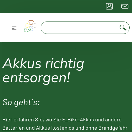
» Login
» Registrieren
Akkus richtig
PV-
Downloads &
Biogaser
Abfallentsorgung
Abfalltrennung
Abfallentsorgung
Presswasservergärung
Container
Anlagen
Infos
aus Biomü
entsorgen!
Öffnungszeiten
Restmüll
Müllabfuhr
Glascontainer
EVA Abfall App
Entsorgungspreise
Biomüll
Wertstoffhöfe
Dosencontainer
So geht´s:
Müllabfuhrkalender:
Individuell mit Ihren
Müllgebühren
Altpapier
Grüngut-
Sammelbehälter
Terminen erstellen
Hier erfahren Sie, wo Sie
E-Bike-Akkus
und andere
Sammelstellen
für Batterien
(auch mit ics-Datei)
Schadstoffsammlung
Gelber Sack
Batterien und Akkus
kostenlos und ohne Brandgefahr