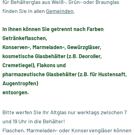
für Behälterglas aus Weiß-, Grün- oder Braunglas
Terminübersicht
für
Grasschnitt
Altkleidersammelb
Müllabfuhrkalender:
finden Sie in allen
Gemeinden
.
2026
Verpackungen
Annahmestellen
pdf-Dateien und
Erinnerung per E-
Hier gibt es...
Gartenabfall
In ihnen können Sie getrennt nach Farben
Mail einrichten
Containerplätze,
Getränkeflaschen,
Sperrmüll
Mülltonnen, Säcke,
Konserven-, Marmeladen-, Gewürzgläser,
Informationsmaterialien
etc.
kosmetische Glasbehälter (z.B. Deoroller,
Elektrogeräte
und Infos für
Cremetiegel), Flakons und
Neuzuzüge
Entsorgungssuche /
Schadstoffe
pharmazeutische Glasbehälter (z.B. für Hustensaft,
Müll-ABC
Augentropfen)
Zeitung EVAinfo
entsorgen.
Abfallsatzungen und
Formulare
Bitte werfen Sie Ihr Altglas nur werktags zwischen 7
und 19 Uhr in die Behälter!
Flaschen, Marmeladen- oder Konservengläser können