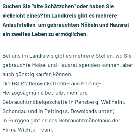
Terminübersicht
für
Grasschnitt
Altkleidersammelb
Suchen Sie "alte Schätzchen" oder haben Sie
Müllabfuhrkalender:
2026
Verpackungen
Annahmestellen
vielleicht eines? Im Landkreis gibt es mehrere
pdf-Dateien und
Anlaufstellen, um gebrauchten Möbeln und Hausrat
Erinnerung per E-
Hier gibt es...
Gartenabfall
ein zweites Leben zu ermöglichen.
Mail einrichten
Containerplätze,
Sperrmüll
Mülltonnen, Säcke,
Informationsmaterialien
Bei uns im Landkreis gibt es mehrere Stellen, wo Sie
etc.
Elektrogeräte
und Infos für
gebrauchte Möbel und Hausrat spenden können, aber
Neuzuzüge
Entsorgungssuche /
auch günstig kaufen können.
Schadstoffe
Müll-ABC
Die
I+S Pfaffenwinkel GmbH
aus Peiting-
Zeitung EVAinfo
Herzogsägmühle betreibt mehrere
Gebrauchtmöbelgeschäfte in Penzberg, Weilheim,
Abfallsatzungen und
Schongau und in Peiting (s. Downloads unten).
Formulare
In Burggen gibt es das Gebrauchtmöbelhaus der
Firma
Wichtel-Team
.